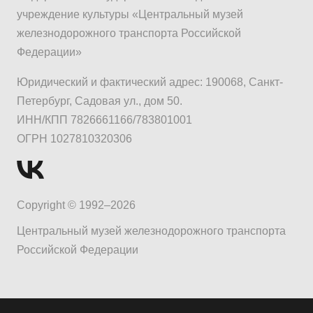
учреждение культуры «Центральный музей
железнодорожного транспорта Российской
Федерации»
Юридический и фактический адрес: 190068, Санкт-
Петербург, Садовая ул., дом 50.
ИНН/КПП 7826661166/783801001
ОГРН 1027810320306
Copyright © 1992–2026
Центральный музей железнодорожного транспорта
Российской Федерации