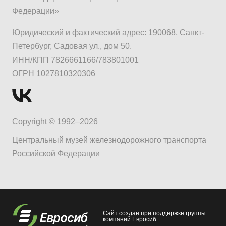
Федерации»
Юридический и фактический адрес: 190068, Санкт-
Петербург, Садовая ул., дом 50.
ИНН/КПП 7826661166/783801001
ОГРН 1027810320306
Copyright © 1992–2026
Центральный музей железнодорожного транспорта
Российской Федерации
Сайт создан при поддержке группы
компаний Евросиб