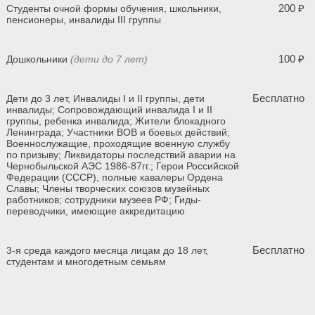
200 ₽
Студенты очной формы обучения, школьники,
пенсионеры, инвалиды III группы
100 ₽
Дошкольники
(дети до 7 лет)
Бесплатно
Дети до 3 лет, Инвалиды I и II группы, дети
инвалиды; Сопровождающий инвалида I и II
группы, ребенка инвалида; Жители блокадного
Ленинграда; Участники ВОВ и боевых действий;
Военнослужащие, проходящие военную службу
по призыву; Ликвидаторы последствий аварии на
Чернобыльской АЭС 1986-87гг.; Герои Российской
Федерации (СССР), полные кавалеры Ордена
Славы; Члены творческих союзов музейных
работников; сотрудники музеев РФ; Гиды-
переводчики, имеющие аккредитацию
Бесплатно
3-я среда каждого месяца лицам до 18 лет,
студентам и многодетным семьям