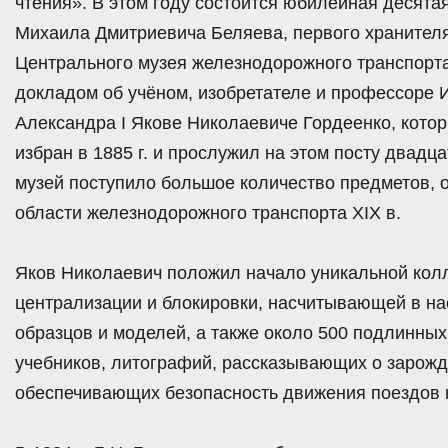
чтения». В этом году состоится юбилейная десята
Михаила Дмитриевича Беляева, первого хранителя
Центрального музея железнодорожного транспорта
докладом об учёном, изобретателе и профессоре 
Александра I Якове Николаевиче Гордеенко, кото
избран в 1885 г. и прослужил на этом посту двадца
музей поступило большое количество предметов, 
области железнодорожного транспорта XIX в.
Яков Николаевич положил начало уникальной колл
централизации и блокировки, насчитывающей в н
образцов и моделей, а также около 500 подлинных
учебников, литографий, рассказывающих о зарожде
обеспечивающих безопасность движения поездов 