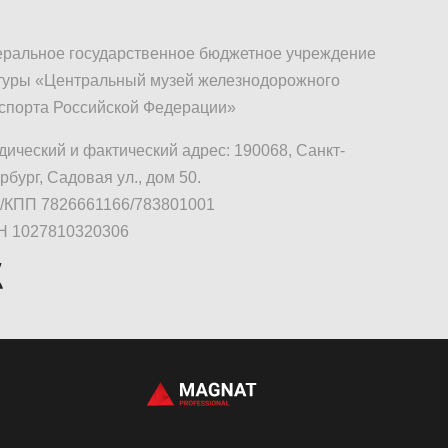
ральное государственное бюджетное учреждение
туры «Центральный музей железнодорожного
спорта Российской Федерации»
ический и фактический адрес: 190068, Санкт-
рбург, Садовая ул., дом 50.
КПП 7826661166/783801001
Н 1027810320306