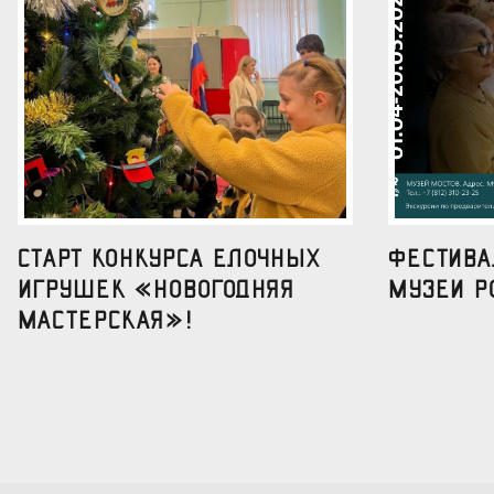
Старт конкурса елочных
Фестив
игрушек «Новогодняя
музеи р
мастерская»!