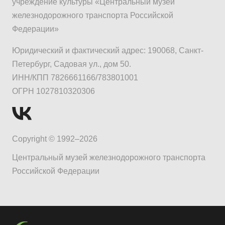
учреждение культуры «Центральный музей
железнодорожного транспорта Российской
Федерации»
Юридический и фактический адрес: 190068, Санкт-
Петербург, Садовая ул., дом 50.
ИНН/КПП 7826661166/783801001
ОГРН 1027810320306
Copyright © 1992–2026
Центральный музей железнодорожного транспорта
Российской Федерации