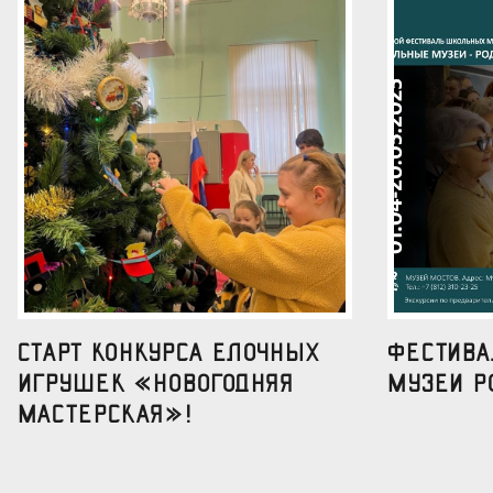
Старт конкурса елочных
Фестив
игрушек «Новогодняя
музеи р
мастерская»!