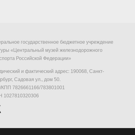
ральное государственное бюджетное учреждение
туры «Центральный музей железнодорожного
спорта Российской Федерации»
ический и фактический адрес: 190068, Санкт-
рбург, Садовая ул., дом 50.
КПП 7826661166/783801001
Н 1027810320306