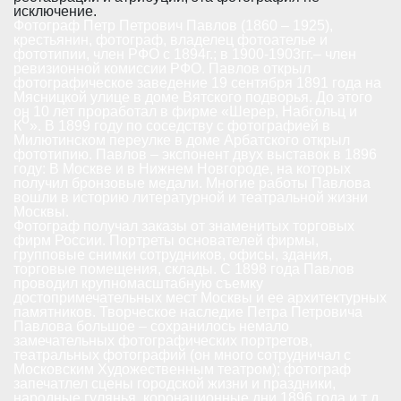
исключение.
Фотограф Петр Петрович Павлов (1860 – 1925),
крестьянин, фотограф, владелец фотоателье и
фототипии, член РФО с 1894г.; в 1900-1903гг.– член
ревизионной комиссии РФО. Павлов открыл
фотографическое заведение 19 сентября 1891 года на
Мясницкой улице в доме Вятского подворья. До этого
он 10 лет проработал в фирме «Шерер, Набгольц и
о
К
». В 1899 году по соседству с фотографией в
Милютинском переулке в доме Арбатского открыл
фототипию. Павлов – экспонент двух выставок в 1896
году: В Москве и в Нижнем Новгороде, на которых
получил бронзовые медали. Многие работы Павлова
вошли в историю литературной и театральной жизни
Москвы.
Фотограф получал заказы от знаменитых торговых
фирм России. Портреты основателей фирмы,
групповые снимки сотрудников, офисы, здания,
торговые помещения, склады. С 1898 года Павлов
проводил крупномасштабную съемку
достопримечательных мест Москвы и ее архитектурных
памятников. Творческое наследие Петра Петровича
Павлова большое – сохранилось немало
замечательных фотографических портретов,
театральных фотографий (он много сотрудничал с
Московским Художественным театром); фотограф
запечатлел сцены городской жизни и праздники,
народные гулянья, коронационные дни 1896 года и т д.