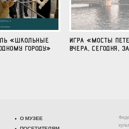
аль «Школьные
Игра «Мосты Пете
одному городу»
вчера, сегодня, за
Феде
О МУЗЕЕ
куль
ПОСЕТИТЕЛЯМ