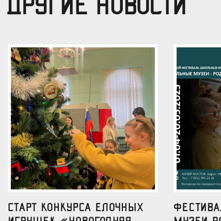
ДРУГИЕ НОВОСТИ
Старт конкурса елочных
Фестив
игрушек «Новогодняя
музеи р