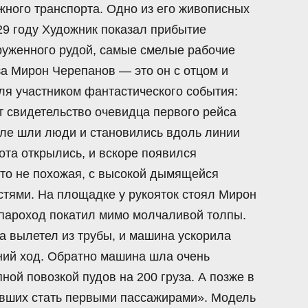
ного транспорта. Одно из его живописных
29 году Художник показал прибытие
груженного рудой, самые смелые рабочие
а Мирон Черепанов — это он с отцом и
еля участником фантастического события:
т свидетельство очевидца первого рейса
оле шли люди и становились вдоль линии
ота открылись, и вскоре появился
что не похожая, с высокой дымящейся
тями. На площадке у рукояток стоял Мирон
 пароход покатил мимо молчаливой толпы.
ра вылетел из трубы, и машина ускорила
дний ход. Обратно машина шла очень
ой повозкой пудов на 200 груза. А позже в
авших стать первыми пассажирами». Модель