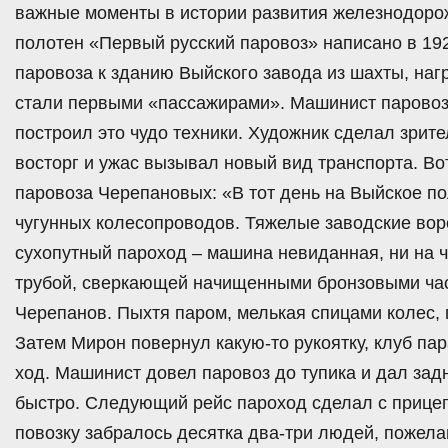
важные моменты в истории развития железнодорож
полотен «Первый русский паровоз» написано в 19
паровоза к зданию Выйского завода из шахты, на
стали первыми «пассажирами». Машинист паровоз
построил это чудо техники. Художник сделал зрит
восторг и ужас вызывал новый вид транспорта. Во
паровоза Черепановых: «В тот день на Выйское п
чугунных колесопроводов. Тяжелые заводские вор
сухопутный пароход – машина невиданная, ни на 
трубой, сверкающей начищенными бронзовыми час
Черепанов. Пыхтя паром, мелькая спицами колес,
Затем Мирон повернул какую-то рукоятку, клуб па
ход. Машинист довел паровоз до тупика и дал за
быстро. Следующий рейс пароход сделал с прицепн
повозку забралось десятка два-три людей, пожел