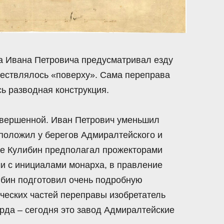
та Ивана Петровича предусматривал езду
ществлялось «поверху». Сама переправа
ь разводная конструкция.
овершенной. Иван Петрович уменьшил
сположил у берегов Адмиралтейского и
ие Кулибин предполагал прожекторами
ми с инициалами монарха, в правление
либин подготовил очень подробную
ческих частей переправы изобретатель
ерда – сегодня это завод Адмиралтейские