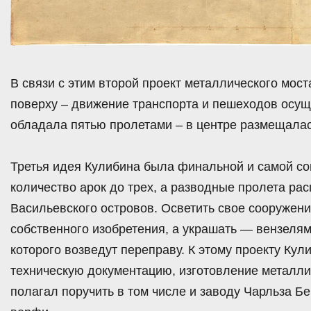
В связи с этим второй проект металлического мос
поверху – движение транспорта и пешеходов осу
обладала пятью пролетами – в центре размещалас
Третья идея Кулибина была финальной и самой с
количество арок до трех, а разводные пролета ра
Васильевского островов. Осветить свое сооружен
собственного изобретения, а украшать — вензеля
которого возведут переправу. К этому проекту Ку
техническую документацию, изготовление металли
полагал поручить в том числе и заводу Чарльза Б