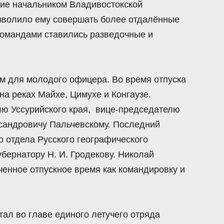
ние начальником Владивостокской
озволило ему совершать более отдалённые
 командами ставились разведочные и
ым для молодого офицера. Во время отпуска
а реках Майхе, Цимухе и Конгаузе.
лю Уссурийского края, вице-председателю
сандровичу Пальчевскому. Последний
о отдела Русского географического
убернатору Н. И. Гродекову. Николай
ченное отпускное время как командировку и
тал во главе единого летучего отряда