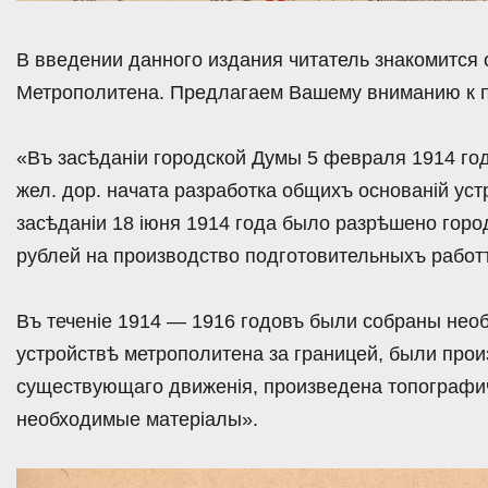
В введении данного издания читатель знакомится 
Метрополитена. Предлагаем Вашему вниманию к п
«Въ засѣданiи городской Думы 5 февраля 1914 год
жел. дор. начата разработка общихъ основанiй уст
засѣданiи 18 iюня 1914 года было разрѣшено горо
рублей на производство подготовительныхъ работ
Въ теченiе 1914 — 1916 годовъ были собраны нео
устройствѣ метрополитена за границей, были пр
существующаго движенiя, произведена топографич
необходимые матерiалы».