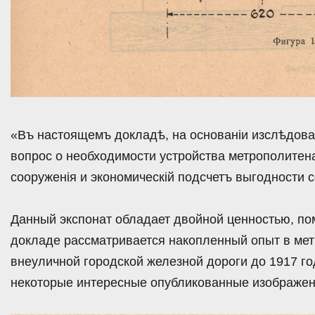
«Въ настоящемъ докладѣ, на основанiи изслѣдова
вопрос о необходимости устройства метрополитена
сооруженiя и экономическiй подсчетъ выгодности 
Данный экспонат обладает двойной ценностью, по
докладе рассматривается накопленный опыт в мет
внеуличной городской железной дороги до 1917 
некоторые интересные опубликованные изображен