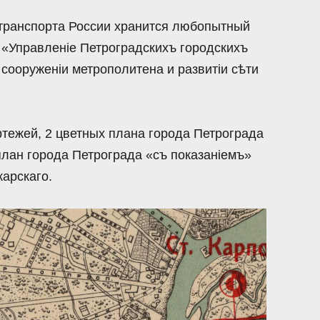
транспорта России хранится любопытный
 «Управленiе Петроградскихъ городскихъ
сооруженiи метрополитена и развитiи сѣти
ртежей, 2 цветных плана города Петрограда
план города Петрограда «съ показанiемъ»
карскаго.