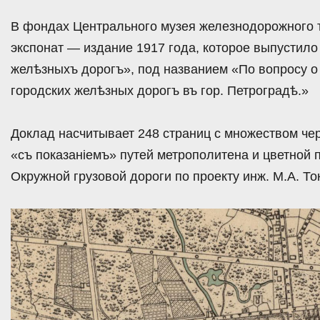
В фондах Центрального музея железнодорожного 
экспонат — издание 1917 года, которое выпустило
желѣзныхъ дорогъ», под названием «По вопросу о 
городских желѣзных дорогъ въ гор. Петроградѣ.»
Доклад насчитывает 248 страниц с множеством че
«съ показанiемъ» путей метрополитена и цветной 
Окружной грузовой дороги по проекту инж. М.А. То