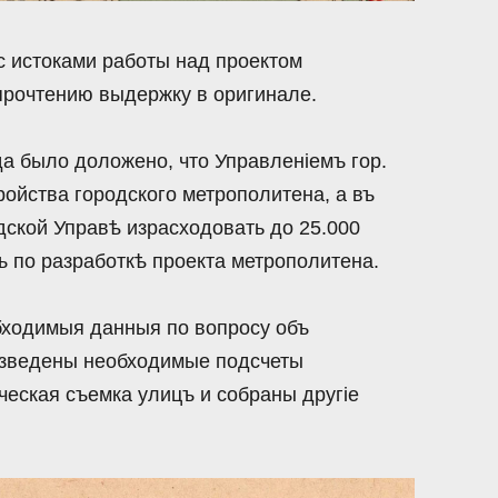
с истоками работы над проектом
рочтению выдержку в оригинале.
а было доложено, что Управленiемъ гор.
ройства городского метрополитена, а въ
дской Управѣ израсходовать до 25.000
ъ по разработкѣ проекта метрополитена.
бходимыя данныя по вопросу объ
оизведены необходимые подсчеты
еская съемка улицъ и собраны другie