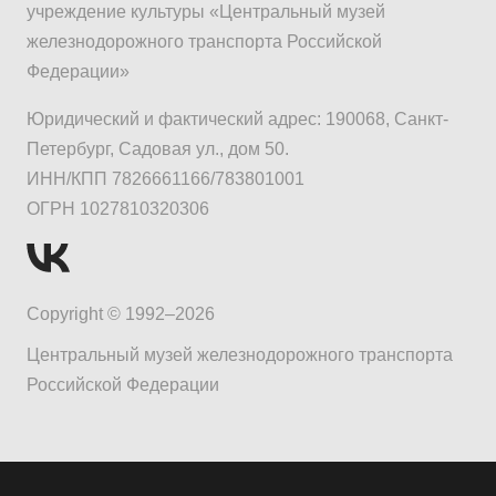
учреждение культуры «Центральный музей
железнодорожного транспорта Российской
Федерации»
Юридический и фактический адрес: 190068, Санкт-
Петербург, Садовая ул., дом 50.
ИНН/КПП 7826661166/783801001
ОГРН 1027810320306
Copyright © 1992–2026
Центральный музей железнодорожного транспорта
Российской Федерации