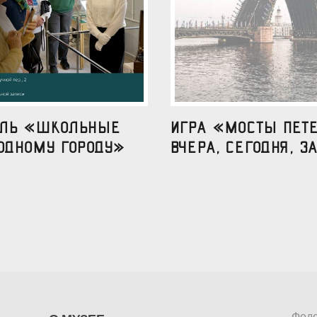
аль «Школьные
Игра «Мосты Пете
одному городу»
вчера, сегодня, за
Феде