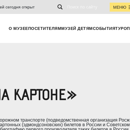
ей сегодня открыт
МЕНЮ
О МУЗЕЕ
ПОСЕТИТЕЛЯМ
МУЗЕЙ ДЕТЯМ
СОБЫТИЯ
ТУРОП
А КАРТОНЕ»
орожном транспорте (подведомственная организация Росж
артонных (эдмондсоновских) билетов в России и Советском 
т биографию первого производителя таких билетов в Росси