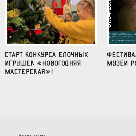
Старт конкурса елочных
Фестив
игрушек «Новогодняя
музеи р
мастерская»!