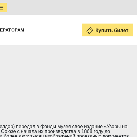
ЕРАТОРАМ
Купить билет
елдор) передал в фонды музея свое издание «Узоры на
Союзе с начала их производства в 1868 году до
и и более двух тысяч изображений проездных документов