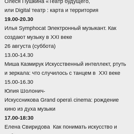
Олеся Пушкина
«Театр будущего,
или
Digital
театр : карта и территория
19.00-20.30
Илья
Symphocat
Электронный музыкант. Как
создают музыку
в
XXI
веке
26 августа (суббота)
13.00-14.30
Миша Казмирук
Искусственный интеллект, ртуть
и зеркала: что случилось с танцем в
XXI
веке
15.00-16.30
Юлия Шолонич-
Искуссникова
Grand
opera
\
cinema
: рождение
кино из духа музыки
17.00-18:30
Елена Свиридова Как понимать искусство и