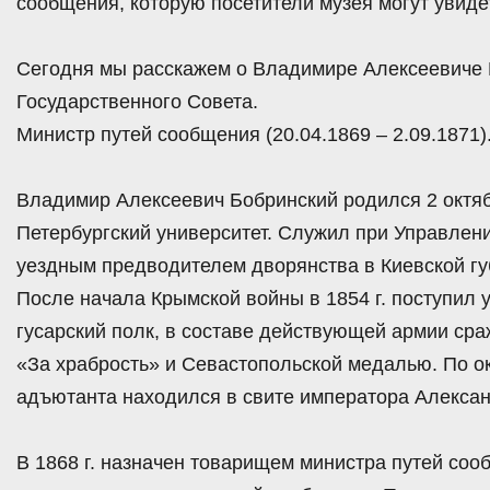
сообщения, которую посетители музея могут увид
Сегодня мы расскажем о Владимире Алексеевиче Б
Государственного Совета.
Министр путей сообщения (20.04.1869 – 2.09.1871)
Владимир Алексеевич Бобринский родился 2 октябр
Петербургский университет. Служил при Управлени
уездным предводителем дворянства в Киевской гу
После начала Крымской войны в 1854 г. поступил
гусарский полк, в составе действующей армии сра
«За храбрость» и Севастопольской медалью. По о
адъютанта находился в свите императора Александ
В 1868 г. назначен товарищем министра путей соо