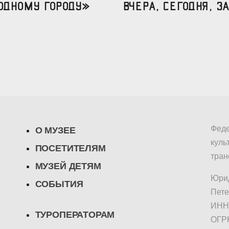
одному городу»
вчера, сегодня, за
Феде
О МУЗЕЕ
куль
ПОСЕТИТЕЛЯМ
тран
МУЗЕЙ ДЕТЯМ
Юрид
СОБЫТИЯ
Пете
ИНН/
ТУРОПЕРАТОРАМ
ОГР