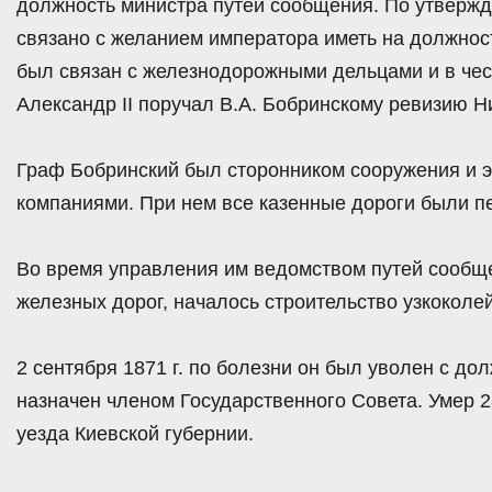
должность министра путей сообщения. По утверж
связано с желанием императора иметь на должнос
был связан с железнодорожными дельцами и в чест
Александр II поручал В.А. Бобринскому ревизию Н
Граф Бобринский был сторонником сооружения и 
компаниями. При нем все казенные дороги были 
Во время управления им ведомством путей сообще
железных дорог, началось строительство узкоколе
2 сентября 1871 г. по болезни он был уволен с д
назначен членом Государственного Совета. Умер 28
уезда Киевской губернии.