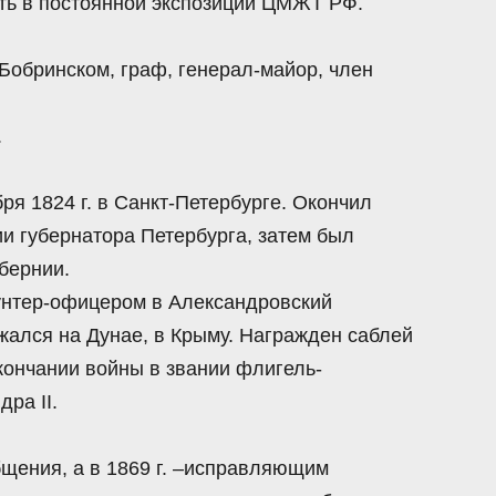
еть в постоянной экспозиции ЦМЖТ РФ.
обринском, граф, генерал-майор, член
.
я 1824 г. в Санкт-Петербурге. Окончил
и губернатора Петербурга, затем был
бернии.
 унтер-офицером в Александровский
жался на Дунае, в Крыму. Награжден саблей
кончании войны в звании флигель-
ра II.
бщения, а в 1869 г. –исправляющим