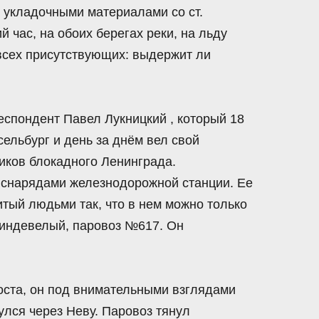
 укладочными материалами со ст.
 час, на обоих берегах реки, на льду
всех присутствующих: выдержит ли
еспондент Павел Лукницкий , который 18
ельбург и день за днём вел свой
иков блокадного Ленинграда.
 снарядами железнодорожной станции. Ее
итый людьми так, что в нем можно только
заиндевелый, паровоз №617. Он
оста, он под внимательными взглядами
лся через Неву. Паровоз тянул