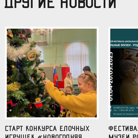
ДРУГИЕ НОВОСТИ
Старт конкурса елочных
Фестив
игрушек «Новогодняя
музеи р