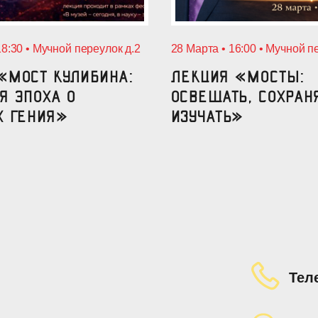
18:30 • Мучной переулок д.2
28 Марта • 16:00 • Мучной п
«Мост Кулибина:
Лекция «Мосты:
я эпоха о
освещать, сохран
х гения»
изучать»
Тел