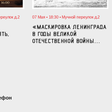
ереулок д.2
07 Мая • 18:30 • Мучной переулок д.2
«Маскировка Ленинграда
ять,
в годы Великой
Отечественной войны...
ефон