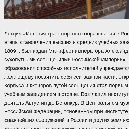
Лекция «История транспортного образования в Ро
этапы становления высших и средних учебных зав
1809 г. был издан Манифест императора Александ
сухопутными сообщениями Российской Империи». 
образования способных исполнителей учреждается
желающему посвятить себя сей важной части, откр
Корпуса инженеров путей сообщения стал первым
учебным заведением в стране. Возглавил инстит
деятель Августин де Бетанкур. В Центральном му
Российской Федерации, основанном при институте
«важнейших сооружений в России и других землях
модели различных механизмов и сооружений, вып