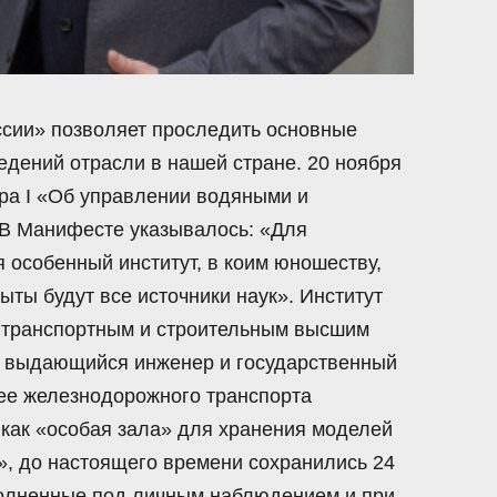
ссии» позволяет проследить основные
едений отрасли в нашей стране. 20 ноября
ра I «Об управлении водяными и
В Манифесте указывалось: «Для
 особенный институт, в коим юношеству,
ыты будут все источники наук». Институт
 транспортным и строительным высшим
ут выдающийся инженер и государственный
зее железнодорожного транспорта
 как «особая зала» для хранения моделей
», до настоящего времени сохранились 24
олненные под личным наблюдением и при