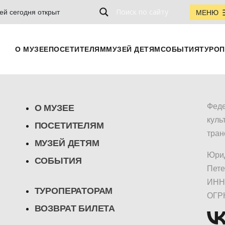
ей сегодня открыт
МЕНЮ
О МУЗЕЕ
ПОСЕТИТЕЛЯМ
МУЗЕЙ ДЕТЯМ
СОБЫТИЯ
ТУРОП
Феде
О МУЗЕЕ
куль
ПОСЕТИТЕЛЯМ
тран
МУЗЕЙ ДЕТЯМ
Юрид
СОБЫТИЯ
Пете
ИНН/
ТУРОПЕРАТОРАМ
ОГР
ВОЗВРАТ БИЛЕТА